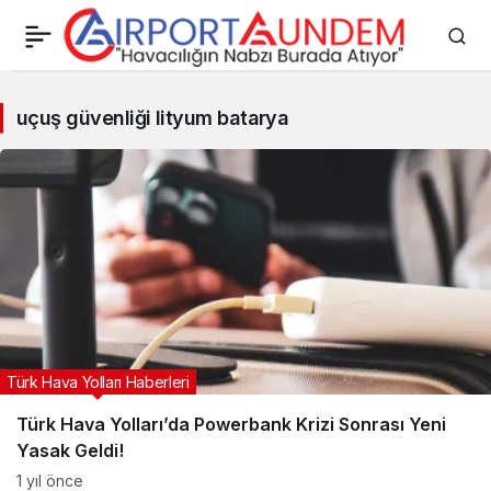
uçuş
uçuş güvenliği lityum batarya
güvenliği
lityum
batarya
Haberleri
Türk Hava Yolları Haberleri
Türk Hava Yolları’da Powerbank Krizi Sonrası Yeni
Yasak Geldi!
1 yıl önce