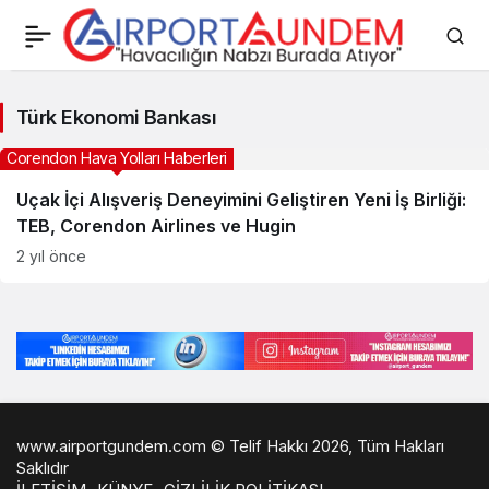
Türk
Türk Ekonomi Bankası
Ekonomi
Corendon Hava Yolları Haberleri
Bankası
Uçak İçi Alışveriş Deneyimini Geliştiren Yeni İş Birliği:
Haberleri
TEB, Corendon Airlines ve Hugin
2 yıl önce
www.airportgundem.com © Telif Hakkı 2026, Tüm Hakları
Saklıdır