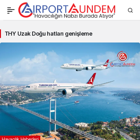
THY
THY Uzak Doğu hatları genişleme
Uzak
Doğu
hatları
genişleme
Haberleri
Havacılık Haberleri