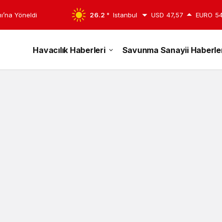
ı’na Yöneldi
26.2 °
Istanbul
USD
47,57
EURO
54
Havacılık Haberleri
Savunma Sanayii Haberler