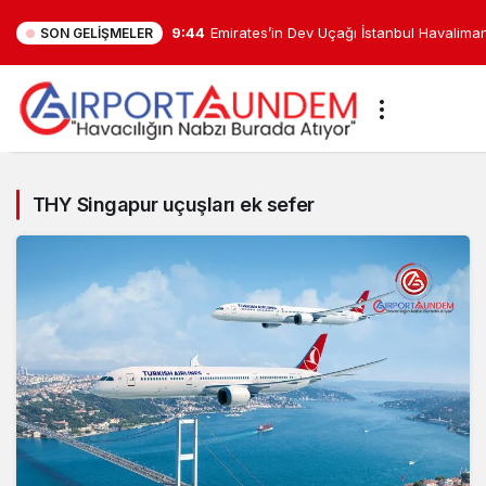
9:44
Emirates’in Dev Uçağı İstanbul Havaliman
SON GELIŞMELER
THY
Singapur
THY Singapur uçuşları ek sefer
uçuşları
ek
sefer
Haberleri