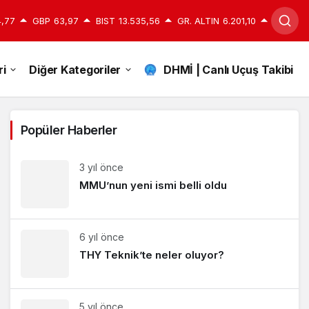
,77
GBP
63,97
BIST
13.535,56
GR. ALTIN
6.201,10
i
Diğer Kategoriler
DHMİ | Canlı Uçuş Takibi
Popüler Haberler
3 yıl önce
MMU’nun yeni ismi belli oldu
6 yıl önce
THY Teknik’te neler oluyor?
5 yıl önce