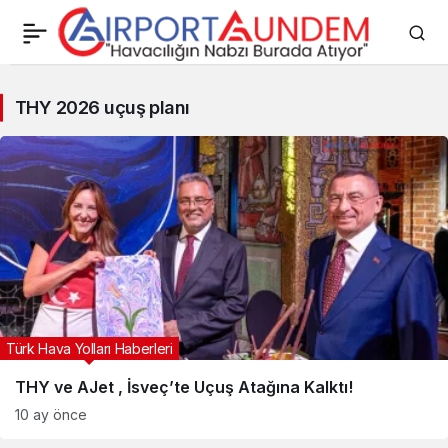
THY
THY 2026 uçuş planı
2026
uçuş
planı
Haberleri
Türk Hava Yolları Haberleri
THY ve AJet , İsveç’te Uçuş Atağına Kalktı!
10 ay önce