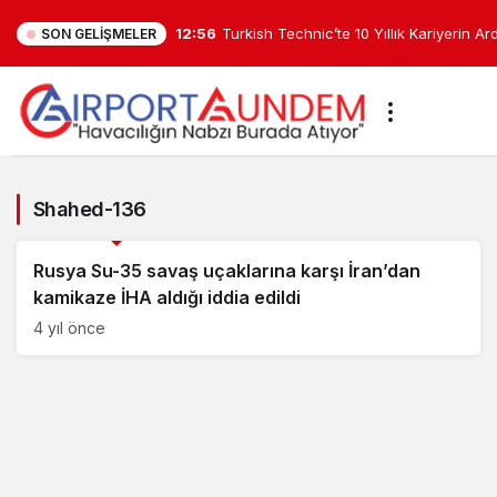
12:56
Turkish Technic’te 10 Yıllık Kariyerin A
SON GELIŞMELER
Atama
Shahed-
136
Shahed-136
Savunma Sanayii Haberleri
Haberleri
Rusya Su-35 savaş uçaklarına karşı İran’dan
kamikaze İHA aldığı iddia edildi
4 yıl önce