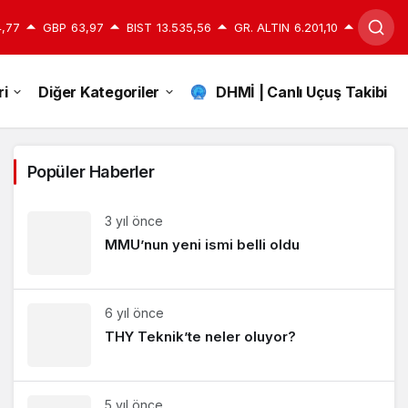
,77
GBP
63,97
BIST
13.535,56
GR. ALTIN
6.201,10
i
Diğer Kategoriler
DHMİ | Canlı Uçuş Takibi
Popüler Haberler
3 yıl önce
MMU’nun yeni ismi belli oldu
6 yıl önce
THY Teknik’te neler oluyor?
5 yıl önce