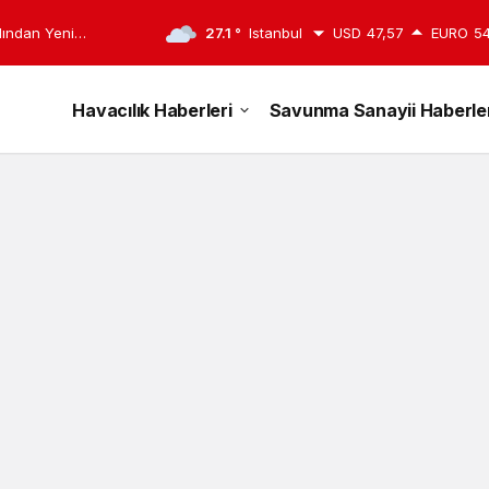
rdından Yeni
27.1 °
Istanbul
USD
47,57
EURO
54
Havacılık Haberleri
Savunma Sanayii Haberler