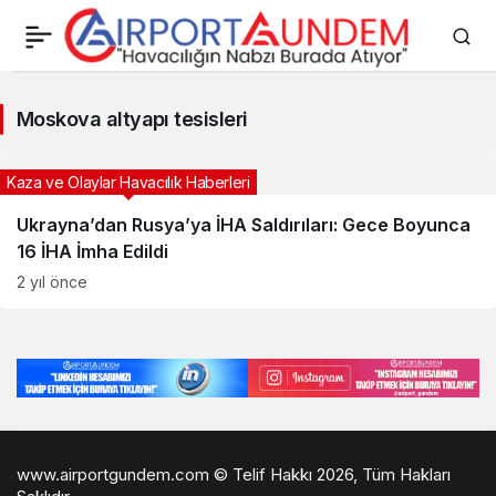
Moskova
Moskova altyapı tesisleri
altyapı
tesisleri
Kaza ve Olaylar Havacılık Haberleri
Haberleri
Ukrayna’dan Rusya’ya İHA Saldırıları: Gece Boyunca
16 İHA İmha Edildi
2 yıl önce
www.airportgundem.com © Telif Hakkı 2026, Tüm Hakları