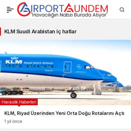
KLM
KLM Suudi Arabistan iç hatlar
Suudi
Arabistan
iç
hatlar
Haberleri
Havacılık Haberleri
KLM, Riyad Üzerinden Yeni Orta Doğu Rotalarını Açtı
1 yıl önce