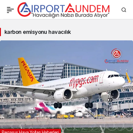
karbon
karbon emisyonu havacılık
emisyonu
havacılık
Haberleri
Pegasus Hava Yolları Haberleri