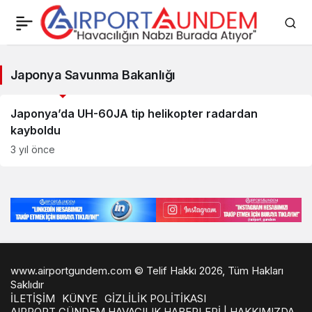
Japonya
Japonya Savunma Bakanlığı
Savunma
Savunma Sanayii Haberleri
Bakanlığı
Japonya’da UH-60JA tip helikopter radardan
kayboldu
Haberleri
3 yıl önce
www.airportgundem.com © Telif Hakkı 2026, Tüm Hakları
Saklıdır
İLETİŞİM
KÜNYE
GİZLİLİK POLİTİKASI
AIRPORT GÜNDEM HAVACILIK HABERLERİ | HAKKIMIZDA