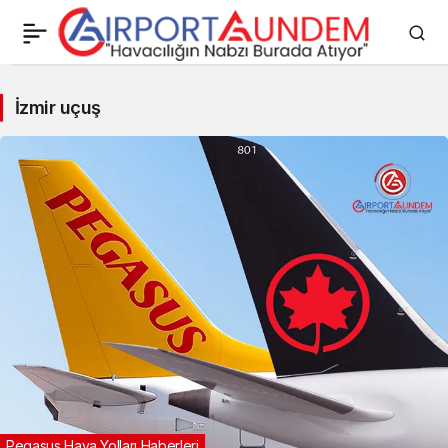
İzmir
İzmir uçuş
uçuş
Haberleri
Pegasus Hava Yolları Haberleri