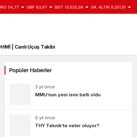
URO
54,77
GBP
63,97
BIST
13.535,56
GR. ALTIN
6.201,10
HMİ | Canlı Uçuş Takibi
Popüler Haberler
3 yıl önce
MMU’nun yeni ismi belli oldu
6 yıl önce
THY Teknik’te neler oluyor?