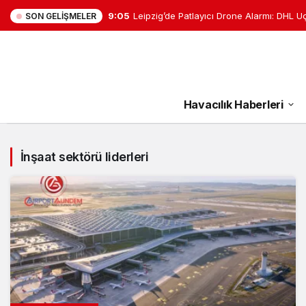
9:05
Leipzig’de Patlayıcı Drone Alarmı: DHL U
SON GELIŞMELER
Havacılık Haberleri
İnşaat sektörü liderleri