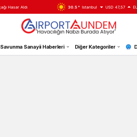
çağı Hasar Aldı
30.5 °
Istanbul
USD
47,57
E
İnşaat
Savunma Sanayii Haberleri
Diğer Kategoriler
D
sektörü
liderleri
Haberleri