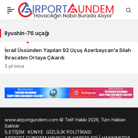
Ilyushin-
Ilyushin-76 uçağı
76
Savunma Sanayii Haberleri
uçağı
İsrail Üssünden Yapılan 92 Uçuş Azerbaycan’a Silah
İhracatını Ortaya Çıkardı
Haberleri
3 yıl önce
www.airportgundem.com © Telif Hakkı 2026, Tüm Hakları
Saklıdır
İLETİŞİM
KÜNYE
GİZLİLİK POLİTİKASI
AIRPORT GÜNDEM HAVACILIK HABERLERİ | HAKKIMIZDA