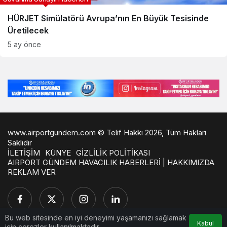
HÜRJET Simülatörü Avrupa’nın En Büyük Tesisinde
Üretilecek
5 ay önce
www.airportgundem.com © Telif Hakkı 2026, Tüm Hakları
Saklıdır
İLETİŞİM
KÜNYE
GİZLİLİK POLİTİKASI
AIRPORT GÜNDEM HAVACILIK HABERLERİ | HAKKIMIZDA
REKLAM VER
Bu web sitesinde en iyi deneyimi yaşamanızı sağlamak
Kabul
için çerezler kullanılmaktadır.