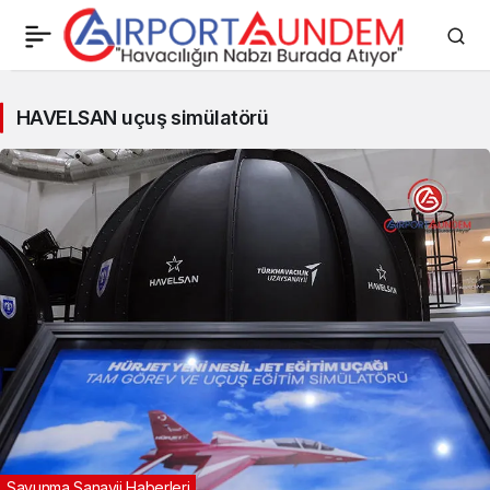
HAVELSAN
HAVELSAN uçuş simülatörü
uçuş
simülatörü
Haberleri
Savunma Sanayii Haberleri