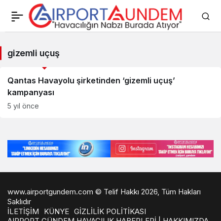
gizemli
gizemli uçuş
uçuş
Savunma Sanayii Haberleri
Haberleri
Qantas Havayolu şirketinden ‘gizemli uçuş’
kampanyası
5 yıl önce
www.airportgundem.com © Telif Hakkı 2026, Tüm Hakları
Saklıdır
İLETİŞİM
KÜNYE
GİZLİLİK POLİTİKASI
AIRPORT GÜNDEM HAVACILIK HABERLERİ | HAKKIMIZDA