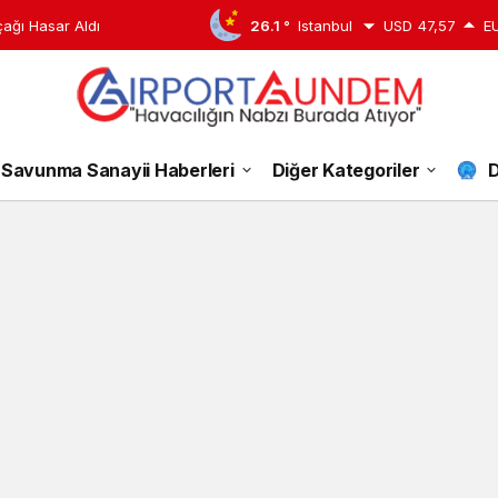
çağı Hasar Aldı
26.1 °
Istanbul
USD
47,57
E
Eurowings
Savunma Sanayii Haberleri
Diğer Kategoriler
D
Haberleri