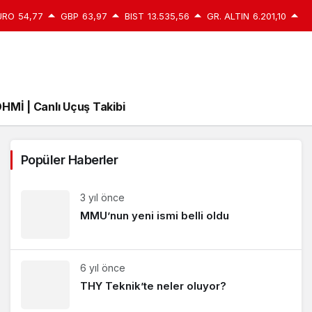
URO
54,77
GBP
63,97
BIST
13.535,56
GR. ALTIN
6.201,10
HMİ | Canlı Uçuş Takibi
Popüler Haberler
3 yıl önce
MMU’nun yeni ismi belli oldu
6 yıl önce
THY Teknik’te neler oluyor?