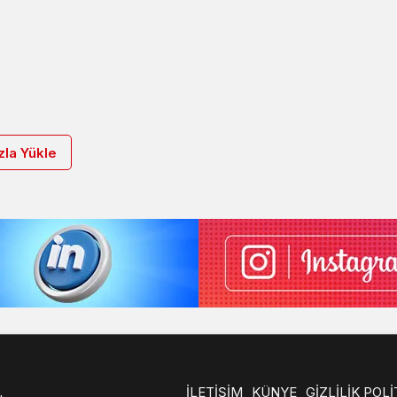
la Yükle
İLETİŞİM
KÜNYE
GİZLİLİK POLİ