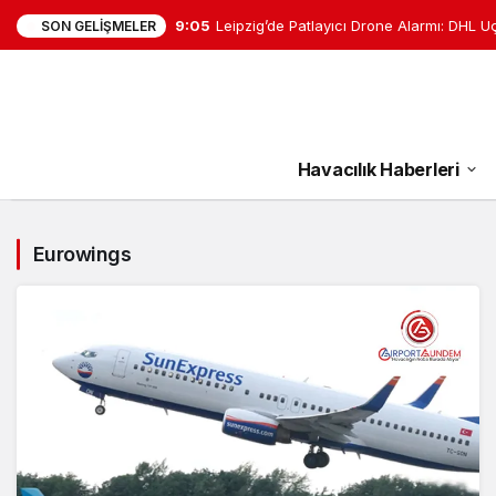
9:05
Leipzig’de Patlayıcı Drone Alarmı: DHL U
SON GELIŞMELER
Havacılık Haberleri
Eurowings