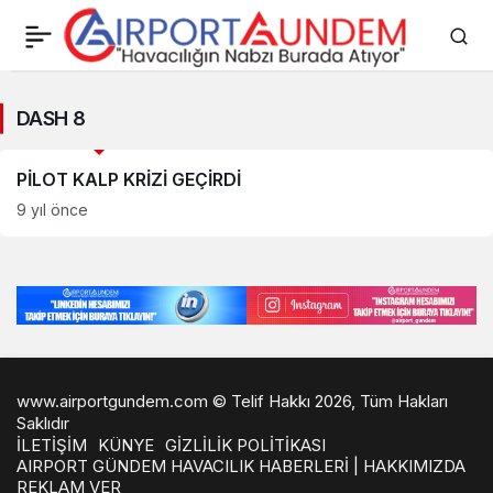
DASH
DASH 8
8
Savunma Sanayii Haberleri
Haberleri
PİLOT KALP KRİZİ GEÇİRDİ
9 yıl önce
www.airportgundem.com © Telif Hakkı 2026, Tüm Hakları
Saklıdır
İLETİŞİM
KÜNYE
GİZLİLİK POLİTİKASI
AIRPORT GÜNDEM HAVACILIK HABERLERİ | HAKKIMIZDA
REKLAM VER