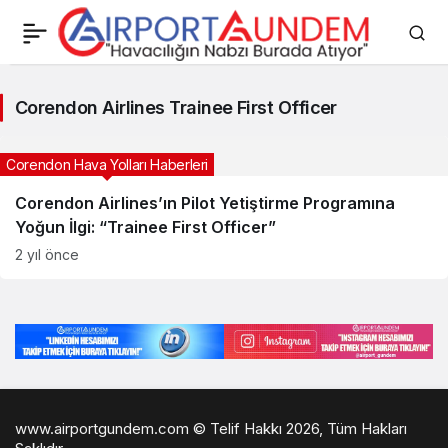
Corendon
Corendon Airlines Trainee First Officer
Airlines
Trainee
Corendon Hava Yolları Haberleri
First
Corendon Airlines’ın Pilot Yetiştirme Programına
Yoğun İlgi: “Trainee First Officer”
Officer
2 yıl önce
Haberleri
www.airportgundem.com © Telif Hakkı 2026, Tüm Hakları