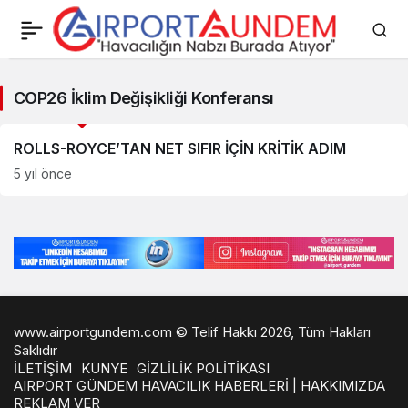
COP26
COP26 İklim Değişikliği Konferansı
İklim
Savunma Sanayii Haberleri
Değişikliği
ROLLS-ROYCE’TAN NET SIFIR İÇİN KRİTİK ADIM
5 yıl önce
Konferansı
Haberleri
www.airportgundem.com © Telif Hakkı 2026, Tüm Hakları
Saklıdır
İLETİŞİM
KÜNYE
GİZLİLİK POLİTİKASI
AIRPORT GÜNDEM HAVACILIK HABERLERİ | HAKKIMIZDA
REKLAM VER