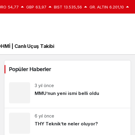
URO
54,77
GBP
63,97
BIST
13.535,56
GR. ALTIN
6.201,10
HMİ | Canlı Uçuş Takibi
Popüler Haberler
3 yıl önce
MMU’nun yeni ismi belli oldu
6 yıl önce
THY Teknik’te neler oluyor?