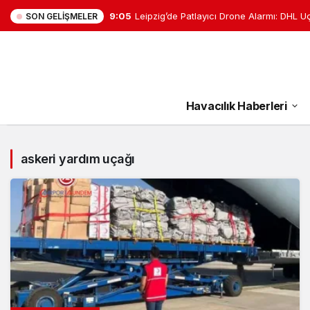
9:05
Leipzig’de Patlayıcı Drone Alarmı: DHL U
SON GELIŞMELER
Havacılık Haberleri
askeri yardım uçağı