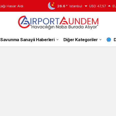
çağı Hasar Aldı
26.6 °
Istanbul
USD
47,57
E
askeri
Savunma Sanayii Haberleri
Diğer Kategoriler
D
yardım
uçağı
Haberleri