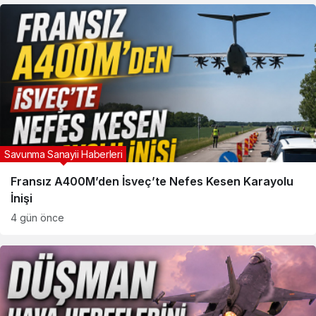
Savunma Sanayii Haberleri
Fransız A400M’den İsveç’te Nefes Kesen Karayolu
İnişi
4 gün önce