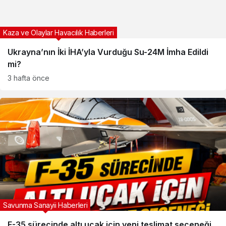
Kaza ve Olaylar Havacılık Haberleri
Ukrayna’nın İki İHA’yla Vurduğu Su-24M İmha Edildi
mi?
3 hafta önce
Savunma Sanayii Haberleri
F-35 sürecinde altı uçak için yeni teslimat seçeneği