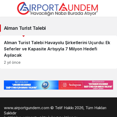
Alman
Alman Turist Talebi
Turist
Savunma Sanayii Haberleri
Talebi
Alman Turist Talebi Havayolu Şirketlerini Uçurdu: Ek
Seferler ve Kapasite Artışıyla 7 Milyon Hedefi
Haberleri
Aşılacak
2 yıl önce
www.airportgundem.com © Telif Hakkı 2026, Tüm Hakları
Saklıdır