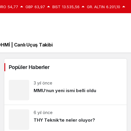
URO
54,77
GBP
63,97
BIST
13.535,56
GR. ALTIN
6.201,10
HMİ | Canlı Uçuş Takibi
Popüler Haberler
3 yıl önce
MMU’nun yeni ismi belli oldu
6 yıl önce
THY Teknik’te neler oluyor?