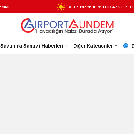
edildi
30.1 °
Istanbul
USD
47,57
E
AirBlue
Savunma Sanayii Haberleri
Diğer Kategoriler
D
Haberleri