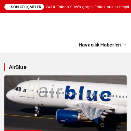
8:26
Falcon 9 Ay’a çarptı: Enkaz bulutu tespit 
SON GELIŞMELER
Havacılık Haberleri
AirBlue