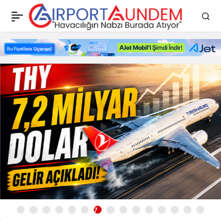
Havacılık
Haberleri
ve
Savunma
Haberleri
|
Airport
Gündem
7